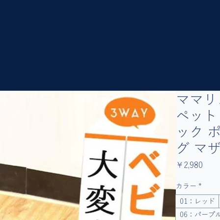
ママリ
ペット
ック 
グ マ
価
￥2,980
格